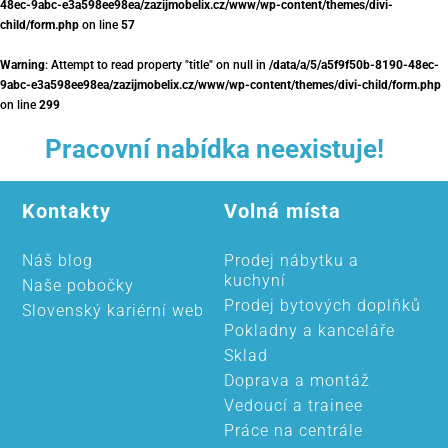
48ec-9abc-e3a598ee98ea/zazijmobelix.cz/www/wp-content/themes/divi-
child/form.php
on line
57
Warning
: Attempt to read property "title" on null in
/data/a/5/a5f9f50b-8190-48ec-
9abc-e3a598ee98ea/zazijmobelix.cz/www/wp-content/themes/divi-child/form.php
on line
299
Pracovní nabídka neexistuje!
Kontakty
Volná místa
Náš blog
Prodej nábytku a
kuchyní
Naše pobočky
Prodej bytových doplňků
Slovenský kariérní web
Pokladny a kanceláře
Sklad
Doprava a montáž
Vedoucí a trainee
Práce na centrále