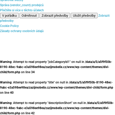
Správa {vendor_count} prodejců
Přečtěte si více o těchto účelech
V pořádku
Odmítnout
Zobrazit předvolby
Uložit předvolby
Zobrazit
předvolby
Cookie Policy
Zásady ochrany osobních údajů
Warning
: Attempt to read property "jobCategoryId1" on null in
/data/a/5/a5f9f50b-
8190-48ec-9abc-e3a598ee98ea/zazijmobelix.cz/www/wp-content/themes/divi-
child/form.php
on line
34
Warning
: Attempt to read property "title" on null in
/data/a/5/a5f9f50b-8190-48ec-
9abc-e3a598ee98ea/zazijmobelix.cz/www/wp-content/themes/divi-child/form.php
on line
40
Warning
: Attempt to read property "descriptionShort" on null in
/data/a/5/a5f9f50b-
8190-48ec-9abc-e3a598ee98ea/zazijmobelix.cz/www/wp-content/themes/divi-
child/form.php
on line
42