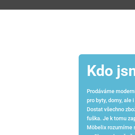
Kdo js
Prodáváme moderní a
pro byty, domy, ale
Dostat všechno zbož
fuška. Je k tomu za
Möbelix rozumíme s