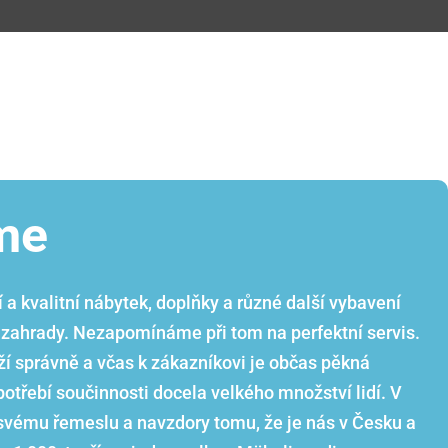
me
 kvalitní nábytek, doplňky a různé další vybavení
 i zahrady. Nezapomínáme při tom na perfektní servis.
í správně a včas k zákazníkovi je občas pěkná
potřebí součinnosti docela velkého množství lidí. V
vému řemeslu a navzdory tomu, že je nás v Česku a