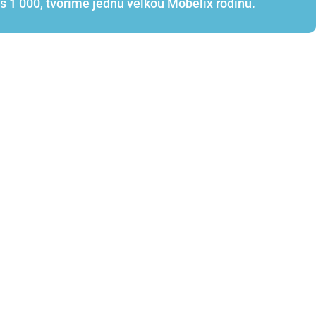
s 1 000, tvoříme jednu velkou Möbelix rodinu.