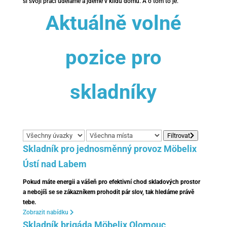
si svoji práci uděláme a jdeme v klidu domů. A o tom to je.
Aktuálně volné
pozice pro
skladníky
Filtrovat
Skladník pro jednosměnný provoz Möbelix
Ústí nad Labem
Pokud máte energii a vášeň pro efektivní chod skladových prostor
a nebojíš se se zákazníkem prohodit pár slov, tak hledáme právě
tebe.
Zobrazit nabídku
Skladník brigáda Möbelix Olomouc