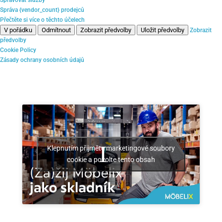
Správa {vendor_count} prodejců
Přečtěte si více o těchto účelech
V pořádku
Odmítnout
Zobrazit předvolby
Uložit předvolby
Zobrazit
předvolby
Cookie Policy
Zásady ochrany osobních údajů
Klepnutím přijměte marketingové soubory
cookie a povolte tento obsah
Pracujte jako