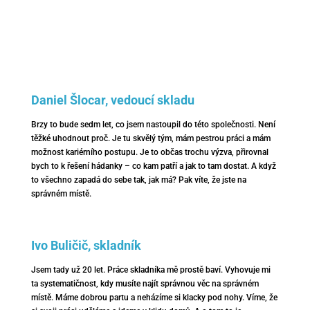
Daniel Šlocar, vedoucí skladu
Brzy to bude sedm let, co jsem nastoupil do této společnosti. Není
těžké uhodnout proč. Je tu skvělý tým, mám pestrou práci a mám
možnost kariérního postupu. Je to občas trochu výzva, přirovnal
bych to k řešení hádanky – co kam patří a jak to tam dostat. A když
to všechno zapadá do sebe tak, jak má? Pak víte, že jste na
správném místě.
Ivo Buličič, skladník
Jsem tady už 20 let. Práce skladníka mě prostě baví. Vyhovuje mi
ta systematičnost, kdy musíte najít správnou věc na správném
místě. Máme dobrou partu a neházíme si klacky pod nohy. Víme, že