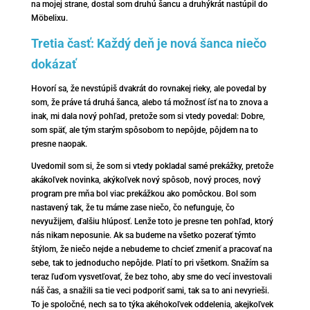
na mojej strane, dostal som druhú šancu a druhýkrát nastúpil do
Möbelixu.
Tretia časť: Každý deň je nová šanca niečo
dokázať
Hovorí sa, že nevstúpiš dvakrát do rovnakej rieky, ale povedal by
som, že práve tá druhá šanca, alebo tá možnosť ísť na to znova a
inak, mi dala nový pohľad, pretože som si vtedy povedal: Dobre,
som späť, ale tým starým spôsobom to nepôjde, pôjdem na to
presne naopak.
Uvedomil som si, že som si vtedy pokladal samé prekážky, pretože
akákoľvek novinka, akýkoľvek nový spôsob, nový proces, nový
program pre mňa bol viac prekážkou ako pomôckou. Bol som
nastavený tak, že tu máme zase niečo, čo nefunguje, čo
nevyužijem, ďalšiu hlúposť. Lenže toto je presne ten pohľad, ktorý
nás nikam neposunie. Ak sa budeme na všetko pozerať týmto
štýlom, že niečo nejde a nebudeme to chcieť zmeniť a pracovať na
sebe, tak to jednoducho nepôjde. Platí to pri všetkom. Snažím sa
teraz ľuďom vysvetľovať, že bez toho, aby sme do vecí investovali
náš čas, a snažili sa tie veci podporiť sami, tak sa to ani nevyrieši.
To je spoločné, nech sa to týka akéhokoľvek oddelenia, akejkoľvek