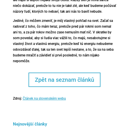
niečo dokázať, pretože to tu nie je také zlé, ale keď budeme počúvať
názory ľudí, ktorých to nebaví, tak ani nás to baviť nebude.
Jediné, čo môžem zmeniť, je môj vlastný pohľad na svet. Začať sa
radovať z toho, čo mám teraz, pretože pred pár rokmi som nemal
ani to, a za pár rokov možno zase nemusím mať nič. V skratke by
som povedal, aby si ľudia viac vážili to, čo majú, nesabotujme si
vlastný život a vlastnú energiu, pretože keď tú energiu nebudeme
odovzdávať ďalej, tak sa ten svet lepší nestane, a to, že sa na seba
budeme mračiť a závidieť si prvé posledné, to nám nijako
nepomôže.
Zpět na seznam článků
Zdroj:
Článek na slovenském webu
Nejnovější články