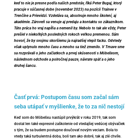
keď to nie je presne podľa našich predstáv, říká Peter Bugaj, ktorý
pracuje v súčasnej dobe (november 2023) na pozícii Trainee v
Trenčíne a Prievidzi. Vzdeláva sa, absolvuje mnoho školení, aj
akadémie. Zároveň sa venuje aj predaju a kontaktu so zákazníkom.
Táto práca ho vraj napĺňa a nemenil by. Nebolo to tak ale vždy, Peter
prešiel v niekoľkých posledných rokoch veľkou premenou. Sám
hovorí, že by svojmu skoršiemu ja najradšej vlepil facku. Odvtedy
však uplynulo mnoho času a mnoho sa tiež zmenilo. V Trnave sme
sa rozprávali o jeho začiatkoch a prvej skúsenosti s Möbelixom,
následnom odchode a polročnej pauze, návrate späť a o jeho
druhej šancu.
Časť prvá: Postupom času som začal sám
seba utápať v myšlienke, že to za nič nestojí
Keď som do Möbelixu nastúpil prvýkrát v roku 2019, tak som
dostal len také expresné zaškolenie od vtedajšej vedúcej obývačiek
s tým, že sa budem postupne doučovať novým veciam. Bola to
vtedy taká turbulentná doba, boli tam ako dobré, tak aj zlé chvíle.