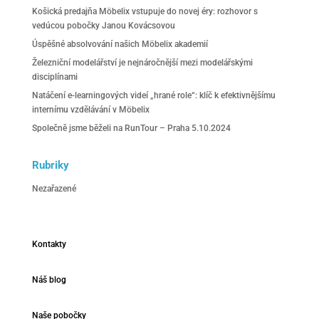
Košická predajňa Möbelix vstupuje do novej éry: rozhovor s
vedúcou pobočky Janou Kovácsovou
Úspěšné absolvování našich Möbelix akademií
Železniční modelářství je nejnáročnější mezi modelářskými
disciplínami
Natáčení e-learningových videí „hrané role“: klíč k efektivnějšímu
internímu vzdělávání v Möbelix
Společně jsme běželi na RunTour – Praha 5.10.2024
Rubriky
Nezařazené
Kontakty
Náš blog
Naše pobočky