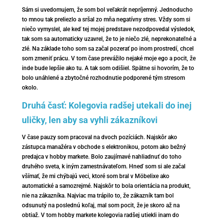
Sám si uvedomujem, že som bol veľakrát nepríjemný. Jednoducho
to mnou tak preliezlo a sršal zo mňa negatívny stres. Vždy som si
niečo vymyslel, ale keď tej mojej predstave nezodpovedal výsledok,
tak som sa automaticky uzavrel, že to je niečo zlé, neprekonateľné a
zlé. Na základe toho som sa začal pozerať po inom prostredí, chcel
som zmeniť prácu. V tom čase prevážilo nejaké moje ego a pocit, že
inde bude lepšie ako tu. A tak som odišiel. Spätne si hovorím, že to
bolo unáhlené a zbytočné rozhodnutie podporené tým stresom
okolo.
Druhá časť: Kolegovia radšej utekali do inej
uličky, len aby sa vyhli zákazníkovi
V čase pauzy som pracoval na dvoch pozíciách. Najskôr ako
zástupca manažéra v obchode s elektronikou, potom ako bežný
predajca v hobby markete. Bolo zaujímavé nahliadnuť do toho
druhého sveta, k iným zamestnávateľom. Hneď som si ale začal
všímať, že mi chýbajú veci, ktoré som bral v Möbelixe ako
automatické a samozrejmé. Najskôr to bola orientácia na produkt,
nie na zákazníka. Najviac ma trápilo to, že zákazník tam bol
odsunutý na poslednú koľaj, mal som pocit, že je skoro až na
obtiaž. V tom hobby markete kolegovia radšej utiekli inam do