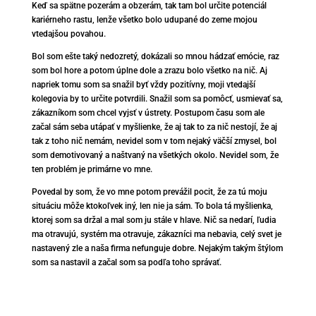
Keď sa spätne pozerám a obzerám, tak tam bol určite potenciál
kariérneho rastu, lenže všetko bolo udupané do zeme mojou
vtedajšou povahou.
Bol som ešte taký nedozretý, dokázali so mnou hádzať emócie, raz
som bol hore a potom úplne dole a zrazu bolo všetko na nič. Aj
napriek tomu som sa snažil byť vždy pozitívny, moji vtedajší
kolegovia by to určite potvrdili. Snažil som sa pomôcť, usmievať sa,
zákazníkom som chcel vyjsť v ústrety. Postupom času som ale
začal sám seba utápať v myšlienke, že aj tak to za nič nestojí, že aj
tak z toho nič nemám, nevidel som v tom nejaký väčší zmysel, bol
som demotivovaný a naštvaný na všetkých okolo. Nevidel som, že
ten problém je primárne vo mne.
Povedal by som, že vo mne potom prevážil pocit, že za tú moju
situáciu môže ktokoľvek iný, len nie ja sám. To bola tá myšlienka,
ktorej som sa držal a mal som ju stále v hlave. Nič sa nedarí, ľudia
ma otravujú, systém ma otravuje, zákazníci ma nebavia, celý svet je
nastavený zle a naša firma nefunguje dobre. Nejakým takým štýlom
som sa nastavil a začal som sa podľa toho správať.