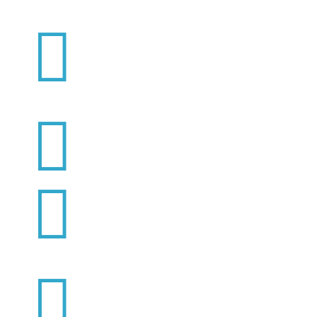



