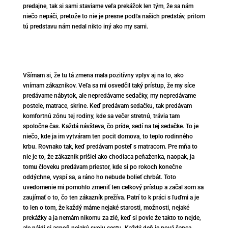
predajne, tak si sami staviame veľa prekážok len tým, že sa nám
niečo nepáči, pretože to nie je presne podľa našich predstáv, pritom
tú predstavu nám nedal nikto iný ako my sami.
Všímam si, že tu tá zmena mala pozitívny vplyv aj na to, ako
vnímam zákazníkov. Veľa sa mi osvedčil taký prístup, že my síce
predávame nábytok, ale nepredávame sedačky, my nepredávame
postele, matrace, skrine. Keď predávam sedačku, tak predávam
komfortnú zónu tej rodiny, kde sa večer stretnú, trávia tam
spoločne čas. Každá návšteva, čo príde, sedí na tej sedačke. To je
niečo, kde ja im vytváram ten pocit domova, to teplo rodinného
krbu. Rovnako tak, keď predávam posteľ s matracom. Pre mňa to
nie je to, že zákazník prišiel ako chodiaca peňaženka, naopak, ja
tomu človeku predávam priestor, kde si po rokoch konečne
oddýchne, vyspí sa, a ráno ho nebude bolieť chrbát. Toto
uvedomenie mi pomohlo zmeniť ten celkový prístup a začal som sa
zaujímať o to, čo ten zákazník prežíva. Patrí to k práci s ľuďmi a je
to len o tom, že každý máme nejaké starosti, možnosti, nejaké
prekážky a ja nemám nikomu za zlé, keď si povie že takto to nejde,
ale nájdi si aspoň nejakú svoju cestu. Každý deň je nová šanca