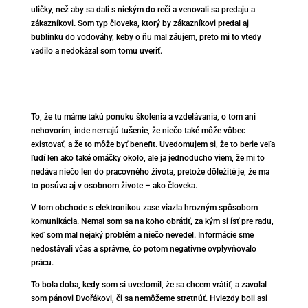
uličky, než aby sa dali s niekým do reči a venovali sa predaju a
zákazníkovi. Som typ človeka, ktorý by zákazníkovi predal aj
bublinku do vodováhy, keby o ňu mal záujem, preto mi to vtedy
vadilo a nedokázal som tomu uveriť.
To, že tu máme takú ponuku školenia a vzdelávania, o tom ani
nehovorím, inde nemajú tušenie, že niečo také môže vôbec
existovať, a že to môže byť benefit. Uvedomujem si, že to berie veľa
ľudí len ako také omáčky okolo, ale ja jednoducho viem, že mi to
nedáva niečo len do pracovného života, pretože dôležité je, že ma
to posúva aj v osobnom živote – ako človeka.
V tom obchode s elektronikou zase viazla hrozným spôsobom
komunikácia. Nemal som sa na koho obrátiť, za kým si ísť pre radu,
keď som mal nejaký problém a niečo nevedel. Informácie sme
nedostávali včas a správne, čo potom negatívne ovplyvňovalo
prácu.
To bola doba, kedy som si uvedomil, že sa chcem vrátiť, a zavolal
som pánovi Dvořákovi, či sa nemôžeme stretnúť. Hviezdy boli asi